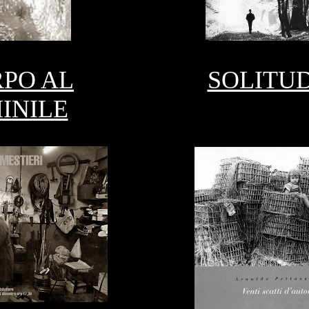
RPO AL
SOLITUD
INILE